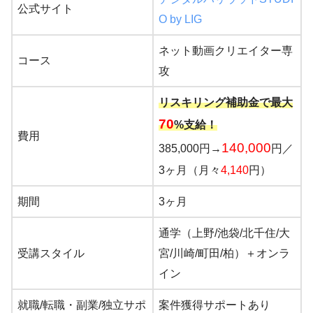
公式サイト
O by LIG
ネット動画クリエイター専
コース
攻
リスキリング補助金で最大
70
%支給！
費用
140,000
385,000円→
円／
3ヶ月（月々
4,140
円）
期間
3ヶ月
通学（上野/池袋/北千住/大
受講スタイル
宮/川崎/町田/柏）＋オンラ
イン
就職/転職・副業/独立サポ
案件獲得サポートあり