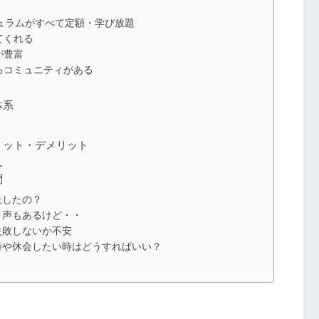
キュラムがすべて定額・学び放題
てくれる
が豊富
るコミュニティがある
体系
メリット・デメリット
人
問
上したの？
言う声もあるけど・・
て失敗しないか不安
たい時や休会したい時はどうすればいい？