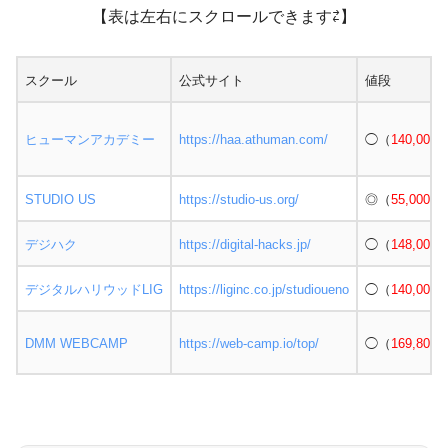
【表は左右にスクロールできます⇄】
スクール
公式サイト
値段
ヒューマンアカデミー
https://haa.athuman.com/
◯（
140,000
円
STUDIO US
https://studio-us.org/
◎（
55,000
円
デジハク
https://digital-hacks.jp/
◯（
148,000
円
デジタルハリウッドLIG
https://liginc.co.jp/studioueno
◯（
140,000
円
DMM WEBCAMP
https://web-camp.io/top/
◯（
169,800
円