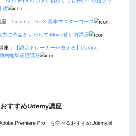
座：
After Effects Class 初めてでも安心！現役クリ
作術
の講座：
Final Cut Pro X 基本マスターコース
集力に革命をもたらすiMovie使い方講座
の講座：
【認定トレーナーが教える】DaVinci
る！動画編集基礎講座
を学べるおすすめUdemy講座
 Premiere Pro」を学べるおすすめUdemy講