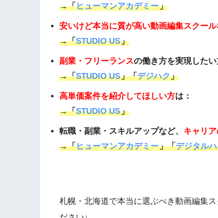
→「
ヒューマンアカデミー
」
安いけど本当に質が高い動画編集スクール
→「
STUDIO US
」
副業・フリーランス
の働き方を実現したい
→「
STUDIO US
」「
デジハク
」
高単価案件を紹介してほしい方
は：
→「
STUDIO US
」
転職・副業・スキルアップなど、
キャリア
→「
ヒューマンアカデミー
」「
デジタルハリウ
札幌・北海道で本当に選ぶべき動画編集ス
ださい↓