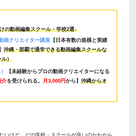
けの動画編集スクール・学校2
選↓
×動画クリエイター講座
【日本有数の規模と実績
】
沖縄・那覇で通学できる動画編集スクール
な
ール
）
ス）
【未経験からプロの動画クリエイターになる
紹介
を受けられる。
月3,000円
から】
沖縄からオ
たいけど、どの学校・スクールが良いのかわから