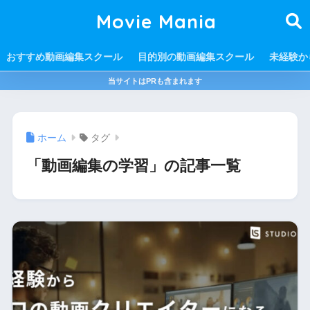
Movie Mania
おすすめ動画編集スクール
目的別の動画編集スクール
未経験か
当サイトはPRも含まれます
ホーム
タグ
「動画編集の学習」の記事一覧