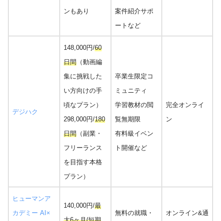
ンもあり
案件紹介サポ
ートなど
148,000円/
60
日間
（動画編
集に挑戦した
卒業生限定コ
い方向けの手
ミュニティ
頃なプラン）
学習教材の閲
完全オンライ
デジハク
298,000円/
180
覧無期限
ン
日間
（副業・
有料級イベン
フリーランス
ト開催など
を目指す本格
プラン）
ヒューマンア
140,000円/
最
カデミー AI×
無料の就職・
オンライン&通
大6ヶ月(短期