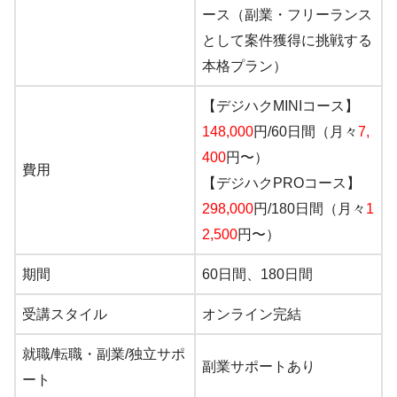
ース（副業・フリーランス
として案件獲得に挑戦する
本格プラン）
【デジハクMINIコース】
148,000
円/60日間（月々
7,
400
円〜）
費用
【デジハクPROコース】
298,000
円/180日間（月々
1
2,500
円〜）
期間
60日間、180日間
受講スタイル
オンライン完結
就職/転職・副業/独立サポ
副業サポートあり
ート