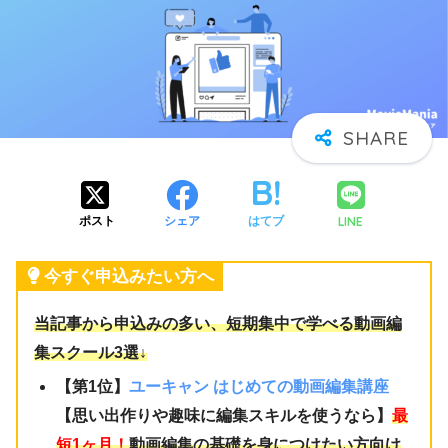
LINE
ポスト
シェア
はてブ
今すぐ申込みたい方へ
当記事から申込みの多い、短期集中で学べる動画編
集スクール3選↓
【第1位】
ユーキャン はじめての動画編集講座
【思い出作りや趣味に編集スキルを使うなら】
最
短1ヶ月！
動画編集の基礎を身につけたい方向け