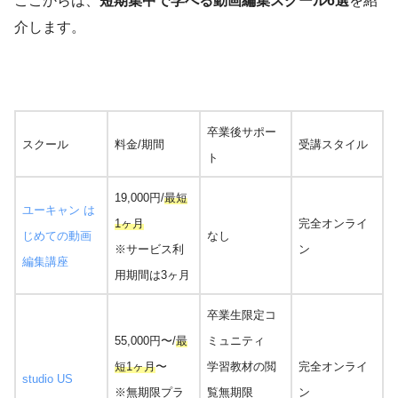
ここからは、
短期集中で学べる動画編集スクール6選
を紹
介します。
卒業後サポー
スクール
料金/期間
受講スタイル
ト
19,000円/
最短
ユーキャン は
1ヶ月
完全オンライ
じめての動画
なし
※サービス利
ン
編集講座
用期間は3ヶ月
卒業生限定コ
55,000円〜/
最
ミュニティ
短1ヶ月
〜
学習教材の閲
完全オンライ
studio US
※無期限プラ
覧無期限
ン